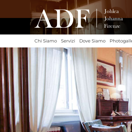
HOME
CHI SIAMO
Chi Siamo
Servizi
Dove Siamo
Photogall
DOVE SIAMO
OFFERTE SPECIALI
BLOG
PHOTOGALLERY
GUESTBOOK
ANTICA DIMORA JOHLEA
ANTICA DIMORA JOHANNA I
ANTICA DIMORA FIRENZE