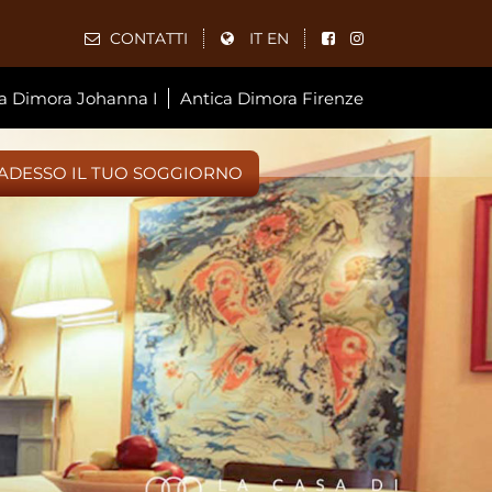
CONTATTI
IT
EN
a Dimora Johanna I
Antica Dimora Firenze
ADESSO IL TUO SOGGIORNO