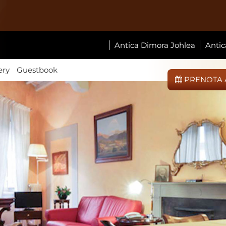
Antica Dimora Johlea
Antic
ery
Guestbook
PRENOTA 